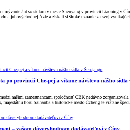
 umývanie áut so sídlom v meste Shenyang v provincii Liaoning v Číne
u a juhovýchodnej Ázie a získali si široké uznanie za svoj vynikajúci
a po provincii Che-pej a vítame návštevu nášho sídla
u medzi našimi zamestnancami spoločnosť CBK nedávno zorganizovala 
 majestátnu horu Saihanba a historické mesto Čcheng-te vrátane špeciá
ment – ​​vašom dôveryhodnom dodávateľovi z Číny