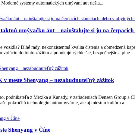
. Moderné systémy automatických umývaní áut riešia...
aktnú umývačku áut – nainštalujte si ju na čerpacích
ie vozidla? Dlhé rady, nekonzistentná kvalita čistenia a obmedzená kapa
olúciu do tohto zážitku a ponúkajú rýchlejšie, bezpečnejšie a plne ...
K v meste Shenyang – nezabudnuteľný zážitok
reho, podnikateľa z Mexika a Kanady, v zariadeniach Densen Group a
 našu pokročilú technológiu autoumyvárne, ale aj miestnu kultúru a...
este Shenyang v Číne