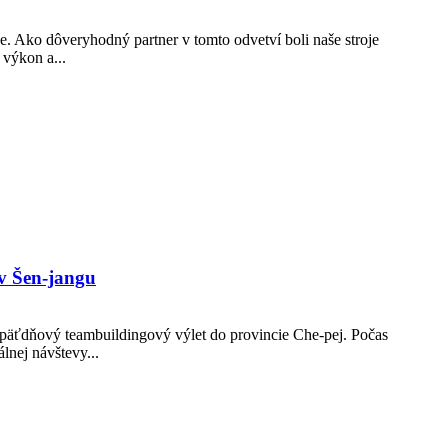
. Ako dôveryhodný partner v tomto odvetví boli naše stroje
 výkon a...
 v Šen-jangu
päťdňový teambuildingový výlet do provincie Che-pej. Počas
lnej návštevy...