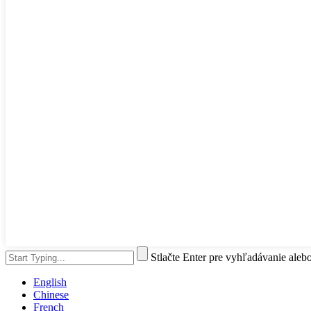
Stlačte Enter pre vyhľadávanie aleb
English
Chinese
French