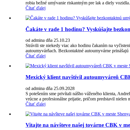
robia bežné umývanie riskantným pre lak a diely vozidla
Čítať ďalej
Čakáte v rade 1 hodinu? Vyskúšajte bezkont
od admina dňa 25.10.23
Strávili ste niekedy viac ako hodinu čakaním na vyčisten
autoumyvárňach. Bezkontaktné autoumyvárne prinášajú rev
Čítať ďalej
Mexický klient navštívil autoumyváreň CB
od admina dňa 25.09.2028
S potešením sme privítali nášho váženého klienta, And
vrúcne a profesionálne prijatie, pričom predstavil nielen
Čítať ďalej
Vitajte na návšteve našej továrne CBK v m