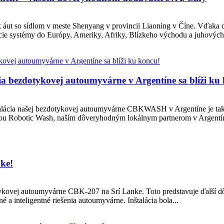
áut so sídlom v meste Shenyang v provincii Liaoning v Číne. Vďaka 
ie systémy do Európy, Ameriky, Afriky, Blízkeho východu a juhovýcho
 bezdotykovej autoumyvárne v Argentíne sa blíži ku
alácia našej bezdotykovej autoumyvárne CBKWASH v Argentíne je takm
ou Robotic Wash, naším dôveryhodným lokálnym partnerom v Argentíne, 
ke!
kovej autoumyvárne CBK-207 na Srí Lanke. Toto predstavuje ďalší dôl
 a inteligentné riešenia autoumyvárne. Inštalácia bola...