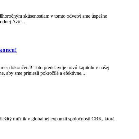
dlhoročným skúsenostiam v tomto odvetví sme úspešne
dnej Ázie. ...
 koncu!
er dokončená! Toto predstavuje novú kapitolu v našej
aby sme priniesli pokročilé a efektívne...
ežitý míľnik v globálnej expanzii spoločnosti CBK, ktorá