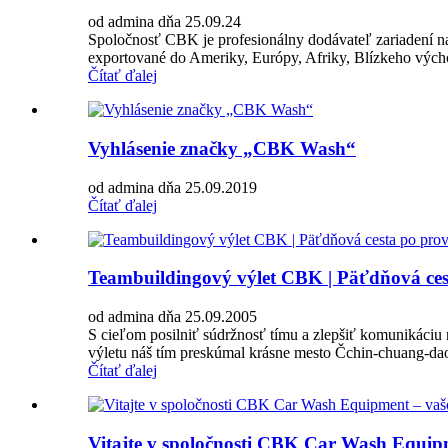
od admina dňa 25.09.24
Spoločnosť CBK je profesionálny dodávateľ zariadení na
exportované do Ameriky, Európy, Afriky, Blízkeho východ
Čítať ďalej
Vyhlásenie značky „CBK Wash“
od admina dňa 25.09.2019
Čítať ďalej
Teambuildingový výlet CBK | Päťdňová cest
od admina dňa 25.09.2005
S cieľom posilniť súdržnosť tímu a zlepšiť komunikáci
výletu náš tím preskúmal krásne mesto Čchin-chuang-dao,
Čítať ďalej
Vitajte v spoločnosti CBK Car Wash Equip