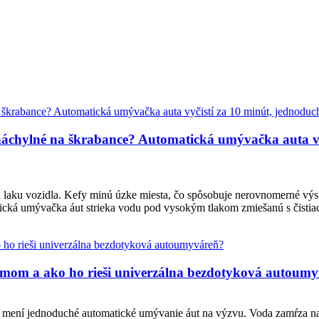
 náchylné na škrabance? Automatická umývačka auta vy
 na laku vozidla. Kefy minú úzke miesta, čo spôsobuje nerovnomerné vý
tická umývačka áut strieka vodu pod vysokým tlakom zmiešanú s čistiaci
lémom a ako ho rieši univerzálna bezdotyková autoum
o mení jednoduché automatické umývanie áut na výzvu. Voda zamŕza n