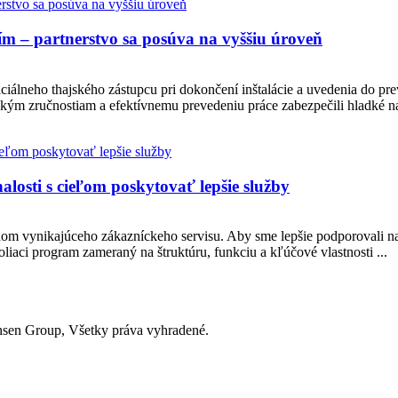
ím – partnerstvo sa posúva na vyššiu úroveň
álneho thajského zástupcu pri dokončení inštalácie a uvedenia do p
ickým zručnostiam a efektívnemu prevedeniu práce zabezpečili hladké na
losti s cieľom poskytovať lepšie služby
m vynikajúceho zákazníckeho servisu. Aby sme lepšie podporovali naš
aci program zameraný na štruktúru, funkciu a kľúčové vlastnosti ...
sen Group, Všetky práva vyhradené.