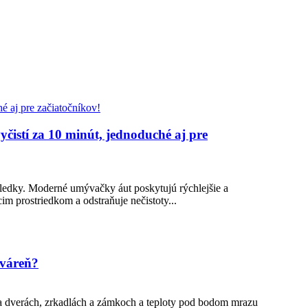
čistí za 10 minút, jednoduché aj pre
sledky. Moderné umývačky áut poskytujú rýchlejšie a
m prostriedkom a odstraňuje nečistoty...
yváreň?
a dverách, zrkadlách a zámkoch a teploty pod bodom mrazu