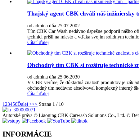
Thajský agent CBK chváli náš inžiniersky t
od admina dňa 25.07.2002
Tím CBK Car Wash nedávno úspešne podporil nášho ofici
technici prišli na miesto a vďaka svojim solídnym techn
Čítať ďalej
Obchodný tím CBK si rozširuje technické zna
od admina dňa 25.06.2030
V CBK veríme, že dôkladná znalosť produktov je základo
obchodný tím nedávno absolvoval komplexný interný školi
Čítať ďalej
1
2
3
4
5
6
Ďalej >
>>
Strana 1 / 10
Autorské práva © Liaoning CBK Carwash Solutions Co., Ltd. © Den
INFORMÁCIE