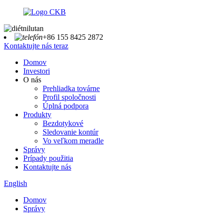
+86 155 8425 2872
Kontaktujte nás teraz
Domov
Investori
O nás
Prehliadka továrne
Profil spoločnosti
Úplná podpora
Produkty
Bezdotykové
Sledovanie kontúr
Vo veľkom meradle
Správy
Prípady použitia
Kontaktujte nás
English
Domov
Správy