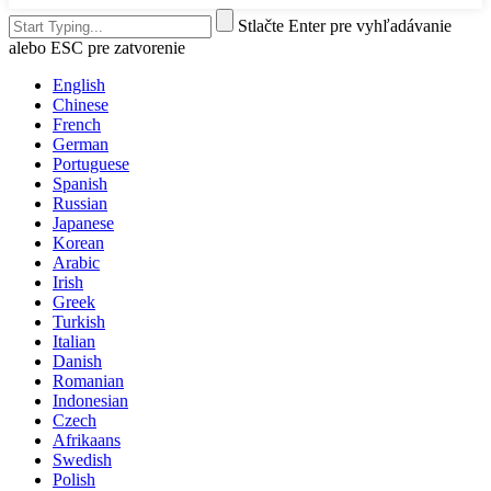
Stlačte Enter pre vyhľadávanie
alebo ESC pre zatvorenie
English
Chinese
French
German
Portuguese
Spanish
Russian
Japanese
Korean
Arabic
Irish
Greek
Turkish
Italian
Danish
Romanian
Indonesian
Czech
Afrikaans
Swedish
Polish