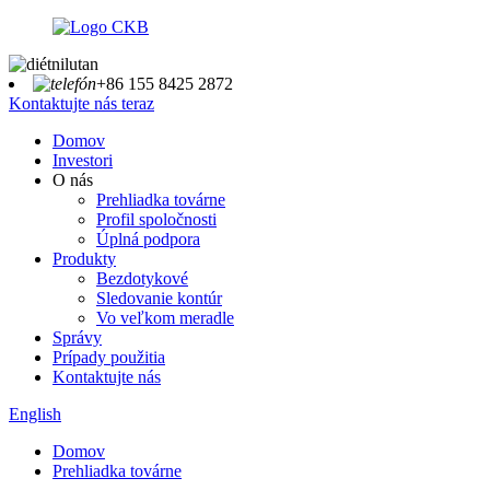
+86 155 8425 2872
Kontaktujte nás teraz
Domov
Investori
O nás
Prehliadka továrne
Profil spoločnosti
Úplná podpora
Produkty
Bezdotykové
Sledovanie kontúr
Vo veľkom meradle
Správy
Prípady použitia
Kontaktujte nás
English
Domov
Prehliadka továrne